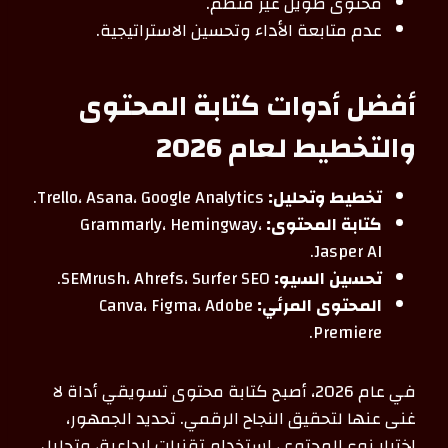
محتوى طويل غير منظم.
عدم متابعة الأداء وتحسين الاستراتيجية.
أفضل أدوات كتابة المحتوى
والتخطيط لعام 2026
تخطيط وتحليل:
Trello، Asana، Google Analytics.
كتابة المحتوى:
Grammarly، Hemingway،
Jasper AI.
تحسين السيو:
SEMrush، Ahrefs، Surfer SEO.
المحتوى المرئي:
Canva، Figma، Adobe
Premiere.
في عام 2026، أصبح كتابة محتوى تسويقي أداة لا
غنى عنها لتحقيق النجاح الرقمي. تحديد الجمهور،
اختيار نوع المحتوى، استخدام تقنيات إبداعية، وتحليل