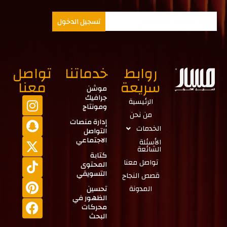
تسجيل الدخول
روابط
خدماتنا
تواصل
سريعة
معنا
موشن
جرافيك
الرئيسية
ومونتاج
من نحن
إدارة منصات
الخدمات
التواصل
الاجتماعي
الأسئلة
الشائعة
كتابة
تواصل معنا
المحتوى
التسويقي
قصص النجاح
المدونة
تحسين
الظهور في
محركات
البحث