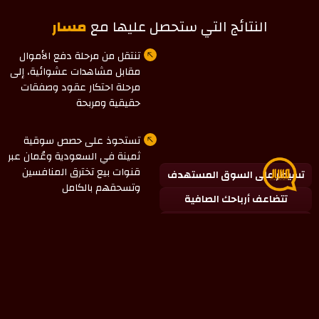
النتائج التي ستحصل عليها مع
مسار
تنتقل من مرحلة دفع الأموال
مقابل مشاهدات عشوائية، إلى
مرحلة احتكار عقود وصفقات
حقيقية ومربحة
تستحوذ على حصص سوقية
ثمينة في السعودية وعُمان عبر
قنوات بيع تخترق المنافسين
تسيطر على السوق المستهدف
وتسحقهم بالكامل
تتضاعف أرباحك الصافية
تتحول ميزانيتك لأصول تدر كاش
تمتلك سلطة تامة على
ميزانيتك التسويقية وتعرف
بدقة متناهية أين يذهب كل ريال
مستثمر وما هو عائده
تؤمن لشركتك تدفقاً مالياً