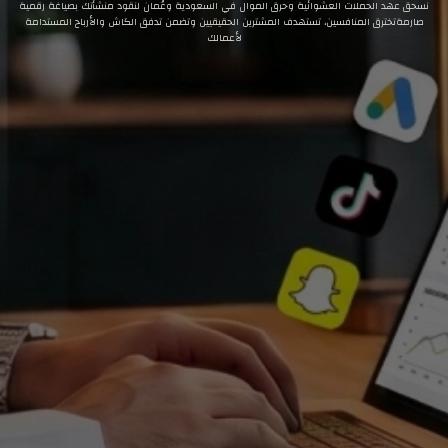
نسحق عهد الحملات العشوائية وحرق الموال في السعودية وعُمان لنقود منشأتك بصياغة رقمية
صارمةتخترق المنافسين، تستهدف المشترين الحقيقيين وتضمن تدفق الكاش والأرباح المستدامة
لأعمالك