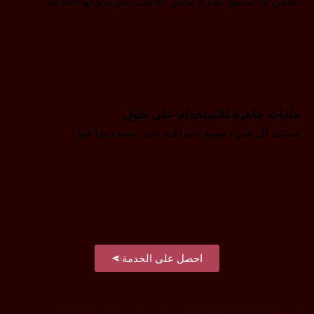
نضمن لك تناسق بصري يخلّي علامتك تبان بروحها الخاصة
ملفات جاهزة للاستخدام على طول
تستلم كل شيء بصيغ احترافية تقدر تستخدمها فورًا
احصل على الخدمة