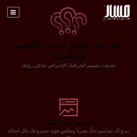
ليش تختار المسار لخدمات التصميم
الجرافيكي؟
خدمات تصميم الجرافيك الإحترافي تحاكي رؤيتك
تصاميم تلهم وتتميّز
نبدع لك تصاميم تخلّد بصريًا وتعكس هوية مشروعك بكل أصالة