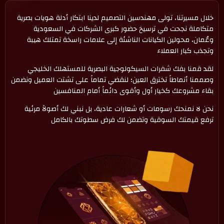
خلال مسيرتنا، تولى مهندسين التصميم لدينا ابتكار أدلة هويات بصرية
متكاملة نجحت في ترسيخ حضور كبرى الشركات في السعودية
وعُمان، محولين الكيانات الناشئة إلى علامات راسخة تمتلك هيبة
وتجذب كبار العملاء
لقد قمنا بفك شفرات السيكولوجية البصرية للمستهلك الخليجي
وصممنا أنماطاً تخترق العين؛ لنقضي تماماً على تشتت العميل ونضمن
بقاء مشروعك كخيار أول وأقوى دائماً أمام المنافسين
نحن لا نمنحك رسومات أو شعارات عادية، بل نبني لك أصولاً مرئية
ترفع قيمتك السوقية وتضمن لك فرض سطوتك بالكامل