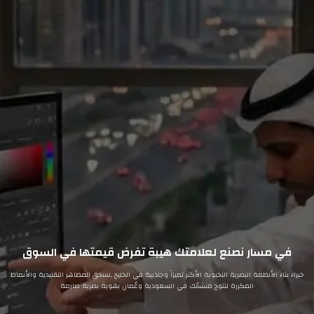
في مسار نصنع لعلامتك هيبة تفرض قيمتها في السوق
خبراء بناء الأنظمة البصرية النخبوية الأكثر تميزاً وجاذبية في الخليج ,نسحق المظاهر التقليدية والأنماط
المكررة لنتوج منشأتك في السعودية وعُمان بهوية بصرية صارمة