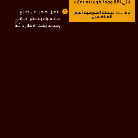
تبني ثقة وولاءً فورياً لعلامتك
التميز الكامل عن جميع
تضاعف قيمتك السوقية أمام
المنافسين
منافسيك بمظهر احترافي
وموحد يلفت الأنظار دائماً
الحصول على دليل هوية
متكامل (ملف الألوان والخطوط
والأشكال) يخدم توسع
مشروعك مستقبلاً
ابدأ رحلتك الرقمية مع
مسار
خلّي فريق مسار يصمم لك هوية
بصرية وشعاراً يرسخ احترافية
مشروعك ويجعل علامتك التجارية
الخيار الأول دائماً
تميز بهوية تفرض حضورك