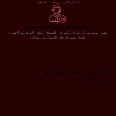
التواصل الاجتماعي، حسب احتياجك.
اختبار المتجر وتجربة المستخدم
بنختبر المتجر من كل النواحي (السرعة – التصفح – الدفع – التوافق مع الأجهزة)،
علشان نضمن إنه جاهز للإطلاق بدون مشاكل
متجر إلكتروني احترافي وجاهز للبيع
من البداية للنهاية، هتستلم متجر متكامل بمظهر احترافي وتجربة
مستخدم مثالية.