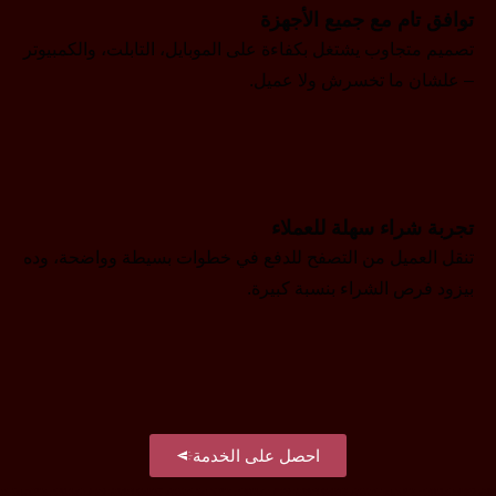
توافق تام مع جميع الأجهزة
تصميم متجاوب يشتغل بكفاءة على الموبايل، التابلت، والكمبيوتر
– علشان ما تخسرش ولا عميل.
تجربة شراء سهلة للعملاء
تنقل العميل من التصفح للدفع في خطوات بسيطة وواضحة، وده
بيزود فرص الشراء بنسبة كبيرة.
احصل على الخدمة