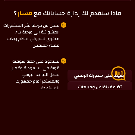
ماذا ستقدم لك إدارة حساباتك مع
مسار
؟
تنتقل من مرحلة نشر المنشورات
العشوائية إلى مرحلة بناء
محتوى تسويقي منظم يجذب
عملاء حقيقيين
تستحوذ على حصة سوقية
قوية في السعودية وعُمان
بفضل التواجد اليومي
تسيطر على حضورك الرقمي
والمستمر أمام جمهورك
تضاعف تفاعل ومبيعات
المستهدف
حساباتك
تبني مجتمعاً وفياً لبراندك
تمتلك سلطة تامة على
حساباتك وتعرف بدقة متناهية
أي المنشورات والحملات تحقق
لك أعلى نسبة مبيعات