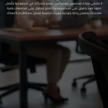
لا نكتفي بزيادة المتابعين العشوائيين لنمنح منشأتك في السعودية وعُمان
حضوراً قوياً يتفوق على المنافسينحيث نصنع محتوى يبني مجتمعات وفية
لعلامتك، ونضمن إدارة وتوجيه هويتك الرقمية لضمان تدفقالأرباح لأعمالك