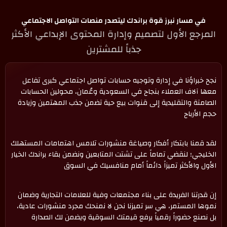
في مسار نبرز قوة براندك ليتصدر منصات التواصل الاجتماعي
المرجع الأول لتصميم وإدارة المحتوى الإبداعي الأكثر
جذباً للمشترين
نجح خبراؤنا في إدارة وتوجيه حسابات تواصل اجتماعي كبرى تفاعل
معها آلاف العملاء بنجاح في السعودية وعُمان، محولين الحسابات
الصامتة والتقليدية إلى قنوات بيع حية تضمن جذب المهتمين وزيادة
حجم الأرباح
لقد قمنا بابتكار أفكار وصياغة منشورات تلامس اهتمامات المستهلك
الخليجي؛ لنقضي تماماً على تشتت المتابعين ونضمن بقاء براندك الخيار
الأول والأكثر تميزاً دائماً أمام منافسيك في السوق
إن قدرتنا الفريدة على بناء مجتمعات وفية للعلامات التجارية وضمان
نموها المستمر، هي سر تميزنا نحن لا نمنحك مجرد منشورات عادية،
بل نصنع حضوراً رقمياً يرفع قيمتك السوقية ويضمن لك الصدارة