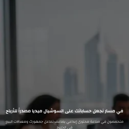
في مسار نجعل حساباتك على السوشيال ميديا مصدراً للأرباح
متخصصون في صناعة محتوى إبداعي يضاعف تفاعل جمهورك ومعدلات البيع
في الخليج