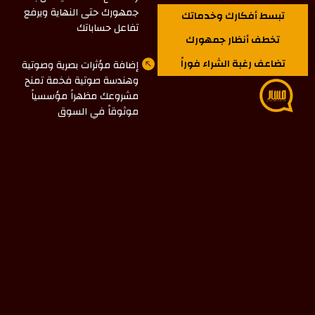
جمهورك حتى النهاية ويرفع
تبسط أفكارك وخدماتك
تفاعل حساباتك
تخطف أنظار جمهورك
تضاعف رغبة الشراء فوراً
إضافة مؤثرات بصرية وصوتية
وهندسة صوتية فخمة تمنح
مشروعك مظهراً مؤسسياً
موثوقاً في السوق
امتلاك محتوى مرئي قوي
يخطف الأنظار من الثواني
الأولى ويزيد من رغبة عملائك
في الشراء والتعاقد
ابدأ رحلتك الرقمية مع
مسار
فريق مسار يحول أفكارك إلى
فيديوهات موشن احترافية تخطف
الأنظار وتبسط خدماتك لزيادة رغبة
العملاء في الشراء