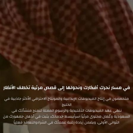
في مسار نحرك أفكارك ونحولها إلى قصص مرئية تخطف الأنظار
متخصصون في إنتاج الفيديوهات الإبداعية والمونتاج الاحترافي الأكثر جاذبية في
الخليج
ننهي عهد الفيديوهات التقليدية والرسوم المملة لنمنح منشأتك في
السعودية وعُمان محتوى مرئياً آسراًيبسط خدماتك، يثبت في أذهان جمهورك من
الثواني الأولى، ويضمن زيادة رغبة عملائك في الشراءوالتعاقد فعلياً