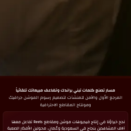
مسار تصنع كلمات تبني براندك وتضاعف مبيعاتك تلقائياً
المرجع الأول والآمن للمنشآت لتصميم رسوم الموشن جرافيك
ومونتاج المقاطع الاحترافية
نجح خبراؤنا في إنتاج فيديوهات موشن ومقاطع Reels تفاعل معها
آلاف المشاهدين بنجاح في السعودية وعُمان، محولين الأفكار الصعبة