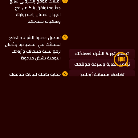
امتلاك موقع إلكتروني سريع
جداً ومتوافق بالكامل مع
الجوال لضمان راحة زوارك
وسهولة تصفحهم
تسهيل عملية الشراء والدفع
لعملائك في السعودية وعُمان
لرفع نسبة مبيعاتك وأرباحك
تسهل تجربة الشراء لعملائك
اليومية بشكل ملحوظ
تضمن حماية وسرعة موقعك
حماية كاملة لبيانات موقعك
تضاعف مبيعاتك أونلاين
بالكامل
ومعلومات عملائك ضد أي
ثغرات أو مشاكل تقنية قد
تعطل عملك أونلاين.
الحصول على لوحة تحكم
بسيطة تتيح لك إدارة منتجاتك،
وتعديل الأسعار، ومتابعة
طلباتك بكل سهولة وبدون