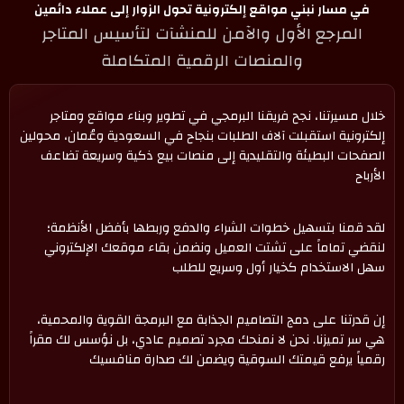
في مسار نبني مواقع إلكترونية تحول الزوار إلى عملاء دائمين
المرجع الأول والآمن للمنشآت لتأسيس المتاجر
والمنصات الرقمية المتكاملة
خلال مسيرتنا، نجح فريقنا البرمجي في تطوير وبناء مواقع ومتاجر
إلكترونية استقبلت آلاف الطلبات بنجاح في السعودية وعُمان، محولين
الصفحات البطيئة والتقليدية إلى منصات بيع ذكية وسريعة تضاعف
الأرباح
لقد قمنا بتسهيل خطوات الشراء والدفع وربطها بأفضل الأنظمة؛
لنقضي تماماً على تشتت العميل ونضمن بقاء موقعك الإلكتروني
سهل الاستخدام كخيار أول وسريع للطلب
إن قدرتنا على دمج التصاميم الجذابة مع البرمجة القوية والمحمية،
هي سر تميزنا. نحن لا نمنحك مجرد تصميم عادي، بل نؤسس لك مقراً
رقمياً يرفع قيمتك السوقية ويضمن لك صدارة منافسيك