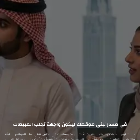
في مسار نبني موقعك ليكون واجهة تجلب المبيعات
خبراء تطوير المنصات والمتاجر الرقمية الأكثر سرعة وسلاسة في الخليج , ننهي عهد المواقع البطيئة
والتصاميم التقليدية لنمنح منشأتك في السعودية وعُمان مقراً رقمياً ذكياًيجذب الزوار، يسهل الطلب،