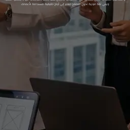
ويبني ثقة فورية تحول التصفح العابر إلى أرباح حقيقية مستدامة لأعمالك