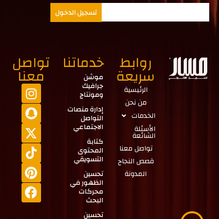
تسجيل الدخول
روابط
خدماتنا
تواصل
سريعة
معنا
موشن
جرافيك
الرئيسية
ومونتاج
من نحن
إدارة منصات
الخدمات
التواصل
الاجتماعي
الأسئلة
الشائعة
كتابة
تواصل معنا
المحتوى
التسويقي
قصص النجاح
المدونة
تحسين
الظهور في
محركات
البحث
تحسين