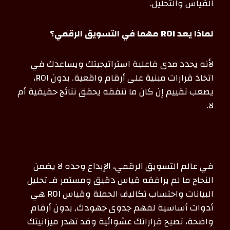
القياس والتحليل.
لماذا يعد ROI مهما في التسويق الرقمي؟
لأنه يحدد مدى فاعلية استراتيجيتك ويساعدك في
اتخاذ قرارات مبنية على أرقام واقعية. بدون ROI،
يصعب تقييم إن كان ما تنفقه يحقق نتائج حقيقية أم
لا.
في عالم التسويق الرقمي، الإبداع وحده لا يضمن
النجاح ما لم يرافقه قياس دقيق ومستمر فـ تحليل
البيانات واحتساب تكاليف الحملة وقياس ROI هي
أدوات أساسية لفهم جدوى جهودك, بدون أرقام
واضحة، تصبح قراراتك عشوائية وقد تهدر ميزانيتك