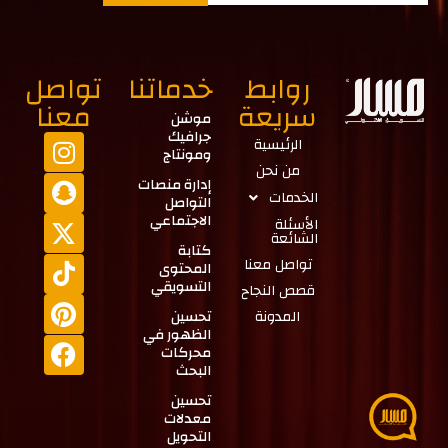
روابط
خدماتنا
تواصل
سريعة
معنا
موشن
جرافيك
الرئيسية
ومونتاج
من نحن
إدارة منصات
الخدمات
التواصل
الاجتماعي
الأسئلة
الشائعة
كتابة
تواصل معنا
المحتوى
التسويقي
قصص النجاح
المدونة
تحسين
الظهور في
محركات
البحث
تحسين
معدلات
التحويل