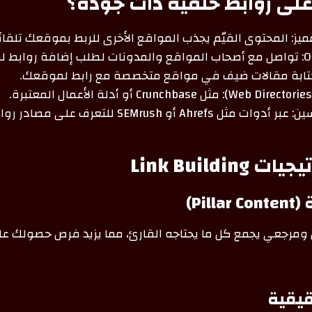
لى روابط خلفية ذات جودة؟
ز: المحتوى القيّم يجذب المواقع الأخرى للربط بموقعك تلقائيً
Ahref أو SEMrush للتعرف على مصادر روابطهم.
Link Buildi
Pil)
ومرجعي يجمع كل ما يحتاجه القارئ، مما يزيد فرص حصولك عل
قيقية