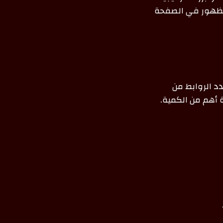
فع قوة موقعك (Domain Authority) وضمان الظهور في الصفحة
د الروابط من
 أهم من الكمية.