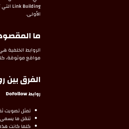
الأولى.
ما المقصود بـ بن
الروابط الخلفية هي
مواقع موثوقة، كلما
الفرق بين روابط DoFollow و
روابط DoFollow
تمثل تصويت ثق
تنقل ما يسمى بـ “Link Juice”، أي القوة التي ترفع ترتيبك في
كلما كانت هذه