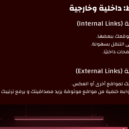
ط: داخلية وخارجية
Inte)
وقعك ببعضها.
لى التنقل بسهولة.
حات داخليًا.
Exte)
 لمواقع أخرى أو العكس.
بط خلفية من مواقع موثوقة يزيد مصداقيتك و يرفع ترتيبك في