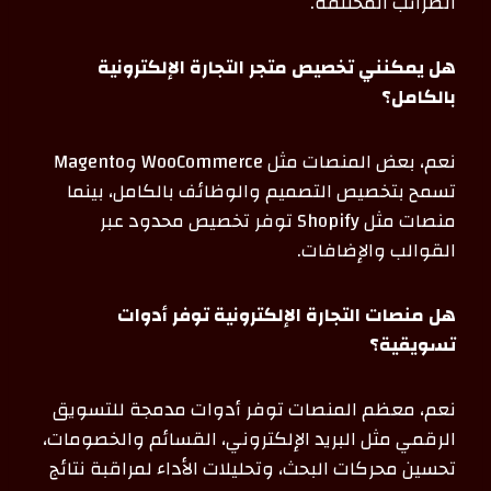
الضرائب المختلفة.
هل يمكنني تخصيص متجر التجارة الإلكترونية
بالكامل؟
نعم، بعض المنصات مثل WooCommerce وMagento
تسمح بتخصيص التصميم والوظائف بالكامل، بينما
منصات مثل Shopify توفر تخصيص محدود عبر
القوالب والإضافات.
هل منصات التجارة الإلكترونية توفر أدوات
تسويقية؟
نعم، معظم المنصات توفر أدوات مدمجة للتسويق
الرقمي مثل البريد الإلكتروني، القسائم والخصومات،
تحسين محركات البحث، وتحليلات الأداء لمراقبة نتائج