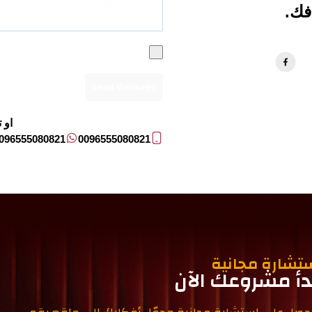
فك.
أوافق علي سياسات الاستخدام وا
Send Message
او 
096555080821
0096555080821
تشارة مجانية
دأ مشروعك الآن